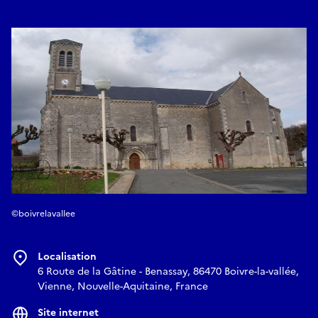
Hilaire et de sainte Radegonde. Plusieurs d’entre elles sont
inscrites au titre des monuments historiques.
Façade, autel, nef et détails sculptés complètent cette
découverte d’un édifice chargé d’histoire, à ne pas manquer
lors d’un passage à Benassay.
https://parvis.poitierscatholique.fr/ste-clotilde/Benassay.pdf
©boivrelavallee
Localisation
6 Route de la Gâtine - Benassay, 86470 Boivre-la-vallée,
Vienne, Nouvelle-Aquitaine, France
Site internet