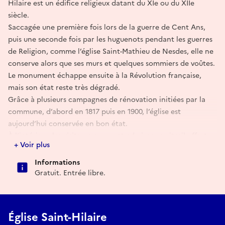
Hilaire est un édifice religieux datant du XIe ou du XIIe
siècle.
Saccagée une première fois lors de la guerre de Cent Ans,
puis une seconde fois par les huguenots pendant les guerres
de Religion, comme l’église Saint-Mathieu de Nesdes, elle ne
conserve alors que ses murs et quelques sommiers de voûtes.
Le monument échappe ensuite à la Révolution française,
mais son état reste très dégradé.
Grâce à plusieurs campagnes de rénovation initiées par la
commune, d’abord en 1817 puis en 1900, l’église est
aujourd’hui conservée en bon état.
À l’intérieur, les visiteurs pourront admirer un vitrail offert
+ Voir plus
lors de la seconde rénovation de l’édifice. Il représente
sainte Radegonde, fondatrice de l’abbaye Sainte-Croix de
Informations
Poitiers. Elle y tient une crosse, normalement réservée aux
Gratuit. Entrée libre.
évêques ou aux abbés, bien qu’elle n’ait jamais été abbesse
de l’abbaye.
L’église conserve également de nombreuses statues,
Église Saint-Hilaire
notamment celles de la Vierge, de saint Joseph, de saint