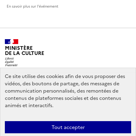
En savoir plus sur l'événement
MINISTÈRE
DE LA CULTURE
Ce site utilise des cookies afin de vous proposer des
vidéos, des boutons de partage, des messages de
legifrance.gouv.fr
info.gouv.fr
communication personnalisés, des remontées de
contenus de plateformes sociales et des contenus
service-public.gouv.fr
data.gouv.fr
animés et interactifs.
Nous contacter
Mentions légales
Accessibilité : partiellement
Tout accepter
conforme
Politique d’utilisation des témoins de connexion