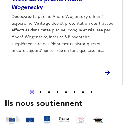
Wogenscky
Découvrez la piscine André Wogenscky d’hier à
aujourd’hui.Visite guidée et présentation des travaux
effectués dans cette piscine, conçue et réalisée par
André Wogenscky, inscrite à l’inventaire
supplémentaire des Monuments historiques et
encore aujourd’hui utilisée en tant que piscine
municipale.Visite proposée par le Site Le Corbusier
en partenariat avec la Ville de Firminy.Découvrez le
programme complet des Journées européennes du
Patrimoine dans les édifices Le Corbusier à Firminy
en consultant les fiches correspondantes.
Ils nous soutiennent