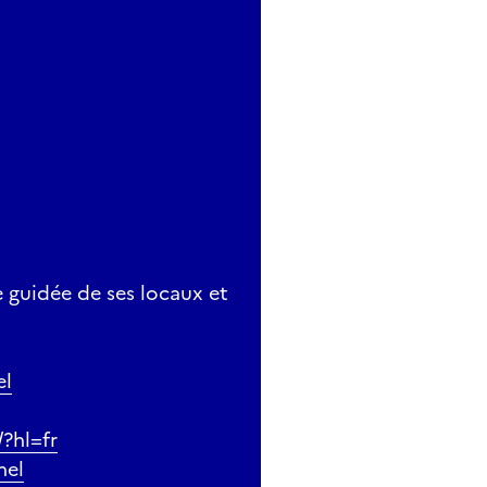
e guidée de ses locaux et
el
/?hl=fr
nel