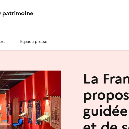
 patrimoine
urs
Espace presse
La Fra
propos
guidée
et de 