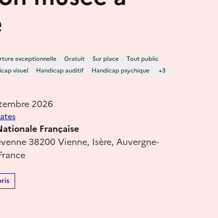
e
ture exceptionnelle
Gratuit
Sur place
Tout public
cap visuel
Handicap auditif
Handicap psychique
+3
ptembre 2026
dates
ationale Française
évenne 38200 Vienne, Isère, Auvergne-
France
ris