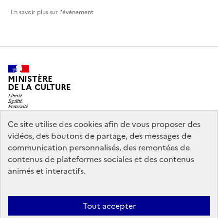
En savoir plus sur l'événement
MINISTÈRE
DE LA CULTURE
Ce site utilise des cookies afin de vous proposer des
vidéos, des boutons de partage, des messages de
legifrance.gouv.fr
info.gouv.fr
communication personnalisés, des remontées de
contenus de plateformes sociales et des contenus
service-public.gouv.fr
data.gouv.fr
animés et interactifs.
Nous contacter
Mentions légales
Accessibilité : partiellement
Tout accepter