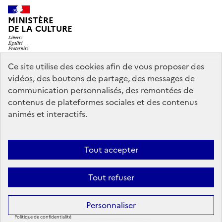
MINISTÈRE
DE LA CULTURE
Ce site utilise des cookies afin de vous proposer des
vidéos, des boutons de partage, des messages de
legifrance.gouv.fr
info.gouv.fr
communication personnalisés, des remontées de
contenus de plateformes sociales et des contenus
service-public.gouv.fr
data.gouv.fr
animés et interactifs.
Nous contacter
Mentions légales
Accessibilité : partiellement
Tout accepter
conforme
Politique d’utilisation des témoins de connexion
Tout refuser
(cookies)
Sauf mention contraire, tous les contenus de ce site sont sous
licence
Personnaliser
etalab-2.0
Politique de confidentialité