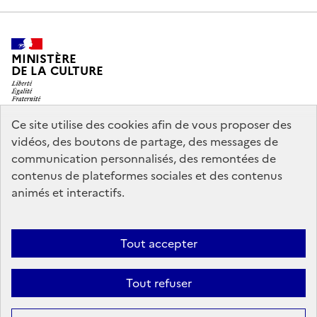
MINISTÈRE
DE LA CULTURE
Ce site utilise des cookies afin de vous proposer des
vidéos, des boutons de partage, des messages de
legifrance.gouv.fr
info.gouv.fr
communication personnalisés, des remontées de
contenus de plateformes sociales et des contenus
service-public.gouv.fr
data.gouv.fr
animés et interactifs.
Nous contacter
Mentions légales
Accessibilité : partiellement
Tout accepter
conforme
Politique d’utilisation des témoins de connexion
Tout refuser
(cookies)
Sauf mention contraire, tous les contenus de ce site sont sous
licence