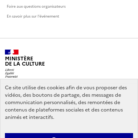
Foire aux questions organisateurs
En savoir plus sur l'événement
MINISTÈRE
DE LA CULTURE
Ce site utilise des cookies afin de vous proposer des
vidéos, des boutons de partage, des messages de
legifrance.gouv.fr
info.gouv.fr
communication personnalisés, des remontées de
contenus de plateformes sociales et des contenus
service-public.gouv.fr
data.gouv.fr
animés et interactifs.
Nous contacter
Mentions légales
Accessibilité : partiellement