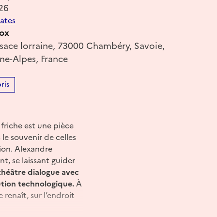
26
dates
ox
sace lorraine, 73000 Chambéry, Savoie,
e-Alpes, France
ris
friche est une pièce
le souvenir de celles
sion. Alexandre
t, se laissant guider
 théâtre dialogue avec
lution technologique.
À
renaît, sur l’endroit