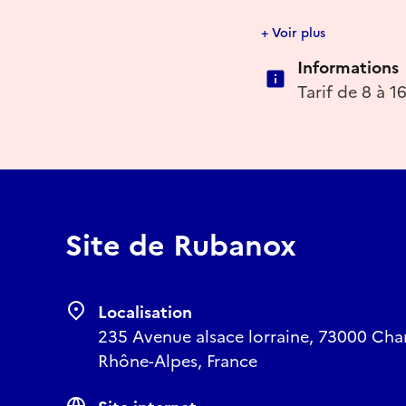
Mis en scène par Ale
+ Voir plus
Avec Jeanne François
Informations
Une création sonore d
Une création costumes
Tarif de 8 à 1
Réserver
Site de Rubanox
Localisation
235 Avenue alsace lorraine, 73000 Cha
Rhône-Alpes, France