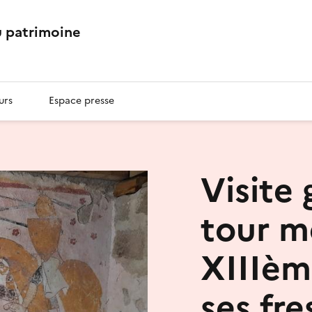
 patrimoine
urs
Espace presse
Visite 
tour m
XIIIèm
ses fr