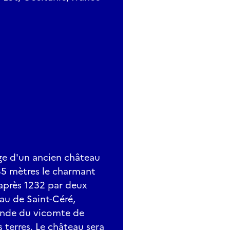
ige d'un ancien château
35 mètres le charmant
u après 1232 par deux
eau de Saint-Céré,
ande du vicomte de
s terres. Le château sera