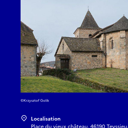
©Krzysztof Golik
Localisation
Place du vieux château, 46190 Teyssieu,