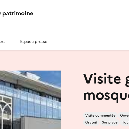
 patrimoine
urs
Espace presse
Visite 
mosqu
Visite commentée
Ouver
Gratuit
Sur place
Tout