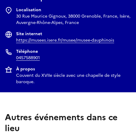
Installation réalisée dans le cadre de l'exposition
Localisation
Amazonie[s], forêt-monde
présentée en 2022 au Musée
30 Rue Maurice Gignoux, 38000 Grenoble, France, Isère,
dauphinois
Auvergne-Rhône-Alpes, France
Diplômé de l’École européenne supérieure d’art de Bretagne
Site internet
de Lorient, Simon Augade se tourne très vite vers la mise en
https://musees.isere.fr/musee/musee-dauphinois
volume et la sculpture, notamment de matériaux de
récupération.
Téléphone
0457588901
À propos
Couvent du XVIIe siècle avec une chapelle de style
baroque.
Autres événements dans ce
lieu