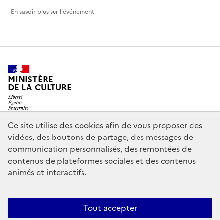
En savoir plus sur l'événement
MINISTÈRE
DE LA CULTURE
Ce site utilise des cookies afin de vous proposer des
vidéos, des boutons de partage, des messages de
legifrance.gouv.fr
info.gouv.fr
communication personnalisés, des remontées de
contenus de plateformes sociales et des contenus
service-public.gouv.fr
data.gouv.fr
animés et interactifs.
Nous contacter
Mentions légales
Accessibilité : partiellement
Tout accepter