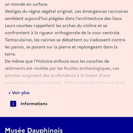
un monde en surface.
Vestiges du règne végétal originel, ces émergences racinaires
semblent aujourd’hui piégées dans l’architecture des lieux.
Leurs courbes rappellent les arches du cloître et se
confrontent à la rigueur orthogonale de la cour centrale.
Tentaculaires, les racines se débattent ou s’adossent contre
les parois, se posant sur la pierre et replongeant dans la
terre.
De même que l’Histoire enfouie sous les couches de
sédiments est révélée par les fouilles archéologiques, ces
géantes surgissent des profondeurs à la faveur d’une
excavation ou d’une érosion. Mais une partie demeure dans
le monde souterrain, proliférant tels des rhizomes. La
+ Voir plus
puissance tellurique de l’Écorcée lutte ardemment contre les
Informations
remparts érigés par l’homme. Ces deux forces opposées
s’uniront-elles un jour ? L’essence vitale de la nature sera-t-
elle enfin reconnue ? Il en va de l’équilibre et de la survie de
l’humanité. Les peuples de l’Amazonie, peuples de la forêt-
Musée Dauphinois
monde, gardent l’espoir de remporter le combat.