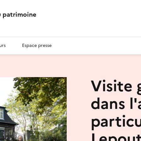
 patrimoine
urs
Espace presse
Visite 
dans l
partic
Lepout