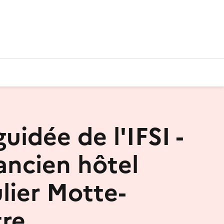
guidée de l'IFSI -
'ancien hôtel
ulier Motte-
re