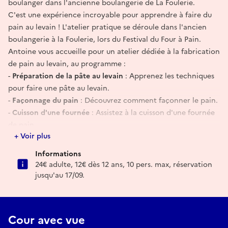
boulanger dans l'ancienne boulangerie de La Foulerie.
C'est une expérience incroyable pour apprendre à faire du
pain au levain ! L'atelier pratique se déroule dans l'ancien
boulangerie à la Foulerie, lors du Festival du Four à Pain.
Antoine vous accueille pour un atelier dédiée à la fabrication
de pain au levain, au programme :
-
Préparation de la pâte au levain
: Apprenez les techniques
pour faire une pâte au levain.
-
Façonnage du pain
: Découvrez comment façonner le pain.
-
Cuisson d'une fournée
: Assistez à la cuisson d'une fournée
de pain.
+ Voir plus
-
Démonstration de l'allumage du four
: Un moment
spectaculaire à ne pas manquer.
Informations
Chaque participant repartira avec son propre pain au levain.
24€ adulte, 12€ dès 12 ans, 10 pers. max, réservation
De plus, vous aurez l'opportunité d'apporter vos plats et
jusqu'au 17/09.
desserts à cuisiner après la première fournée de pain.
Nombre de participants : Limité à 10 personnes
Tarif : Adulte 24€ / Jeune 12 € (à partir de 12 ans)
Cour avec vue
Inscription indispensable avant le 17 septembre 2026