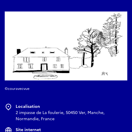
couravecvue@gmail.com
L'atelier du pain sera suivi d'un Spectacle de théâtre d'objets
et d'une initiation à la danse.
Bar à pizza sur place à partir de 18h
E-mail
couravecvue@gmail.com
©couravecvue
Localisation
2 impasse de La foulerie, 50450 Ver, Manche,
Normandie, France
Site internet