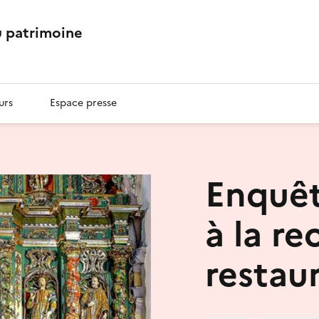
 patrimoine
urs
Espace presse
Enquête
à la re
restau