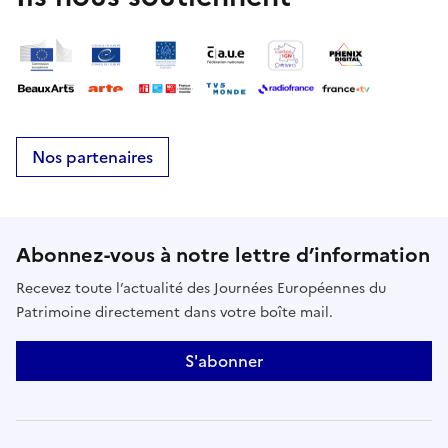
audibles à nos oreilles grâce au boîtier Bamboo, un
appareil qui retranscrit ces signaux en musique.
Chaque plante crée ainsi sa propre mélodie et
interagit avec notre présence et notre voix. Durée :
1h30Tout public à partir de 6 ansTarif libre et
conscient (à partir de 10 €)
Nos partenaires
Abonnez-vous à notre lettre d’information
Recevez toute l’actualité des Journées Européennes du
Patrimoine directement dans votre boîte mail.
S'abonner