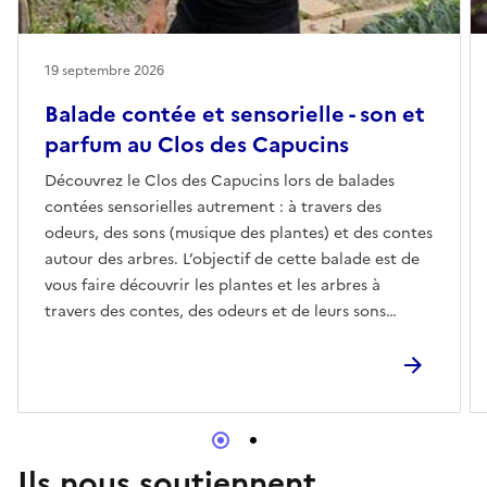
19 septembre 2026
Balade contée et sensorielle - son et
parfum au Clos des Capucins
Découvrez le Clos des Capucins lors de balades
contées sensorielles autrement : à travers des
odeurs, des sons (musique des plantes) et des contes
autour des arbres. L’objectif de cette balade est de
vous faire découvrir les plantes et les arbres à
travers des contes, des odeurs et de leurs sons
(grâce au boîtier Bamboo). Guidés par Florentine
Masson, olfactothérapeute, et Katarina Dugast,
conteuse et animatrice de balades patrimoniales,
vous vous promenez au milieu de la flore du Clos des
Capucins à Meylan.Les plantes émettent également
des variations électriques qui peuvent devenir
Ils nous soutiennent