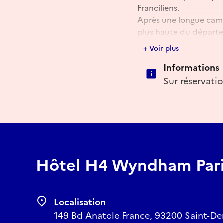
Franciliens.
Après une longue camp
plus haute du départe
Découvrez cet édifice
+ Voir plus
Denis !
Informations
Sur réservati
Réserver
E-mail
infos@pop-plaineco
Hôtel H4 Wyndham Pari
Localisation
149 Bd Anatole France, 93200 Saint-Deni