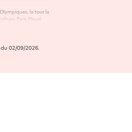
Olympiques, la tour la
ndham Paris Pleyel.
qué la Seine-Saint-
r du 02/09/2026.