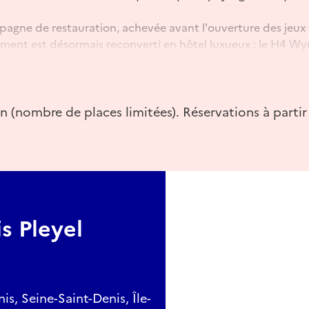
agne de restauration, achevée avant l'ouverture des jeux 
ment est désormais reconverti en hôtel luxueux : le H4 Wy
 emblématique des transformations incessantes qui ont mar
on (nombre de places limitées). Réservations à parti
mmune.com
s Pleyel
s, Seine-Saint-Denis, Île-