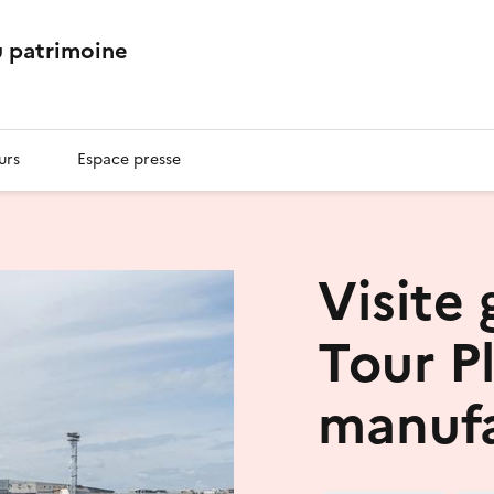
 patrimoine
urs
Espace presse
Visite 
Tour P
manufa