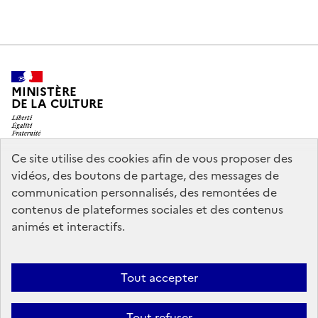
MINISTÈRE
DE LA CULTURE
Ce site utilise des cookies afin de vous proposer des
vidéos, des boutons de partage, des messages de
legifrance.gouv.fr
info.gouv.fr
communication personnalisés, des remontées de
contenus de plateformes sociales et des contenus
service-public.gouv.fr
data.gouv.fr
animés et interactifs.
Nous contacter
Mentions légales
Accessibilité : partiellement
Tout accepter
conforme
Politique d’utilisation des témoins de connexion
Tout refuser