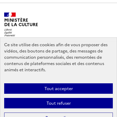
MINISTÈRE
DE LA CULTURE
Ce site utilise des cookies afin de vous proposer des
vidéos, des boutons de partage, des messages de
legifrance.gouv.fr
info.gouv.fr
communication personnalisés, des remontées de
contenus de plateformes sociales et des contenus
service-public.gouv.fr
data.gouv.fr
animés et interactifs.
Nous contacter
Mentions légales
Accessibilité : partiellement
Tout accepter
conforme
Politique d’utilisation des témoins de connexion
Tout refuser
(cookies)
Sauf mention contraire, tous les contenus de ce site sont sous
licence