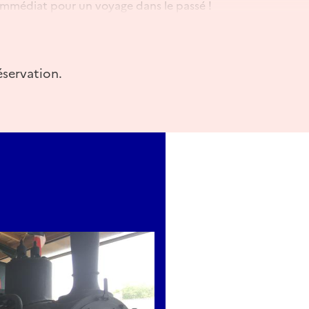
immédiat pour un voyage dans le passé !
éservation.