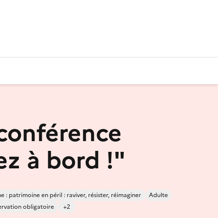
-conférence
z à bord !"
 : patrimoine en péril : raviver, résister, réimaginer
Adulte
rvation obligatoire
+2