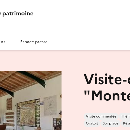
 patrimoine
urs
Espace presse
Visite
"Monte
Visite commentée
Thème
Gratuit
Sur place
Rése