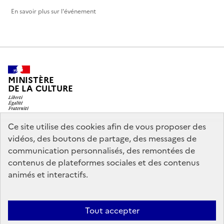
En savoir plus sur l'événement
MINISTÈRE
DE LA CULTURE
Ce site utilise des cookies afin de vous proposer des
vidéos, des boutons de partage, des messages de
legifrance.gouv.fr
info.gouv.fr
communication personnalisés, des remontées de
contenus de plateformes sociales et des contenus
service-public.gouv.fr
data.gouv.fr
animés et interactifs.
Nous contacter
Mentions légales
Accessibilité : partiellement
Tout accepter
conforme
Politique d’utilisation des témoins de connexion