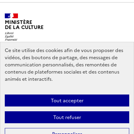
MINISTÈRE
DE LA CULTURE
Ce site utilise des cookies afin de vous proposer des
vidéos, des boutons de partage, des messages de
legifrance.gouv.fr
info.gouv.fr
communication personnalisés, des remontées de
contenus de plateformes sociales et des contenus
service-public.gouv.fr
data.gouv.fr
animés et interactifs.
Nous contacter
Mentions légales
Accessibilité : partiellement
Tout accepter
conforme
Politique d’utilisation des témoins de connexion
Tout refuser
(cookies)
Sauf mention contraire, tous les contenus de ce site sont sous
licence