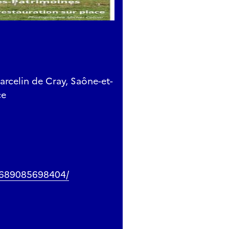
arcelin de Cray, Saône-et-
ce
3689085698404/