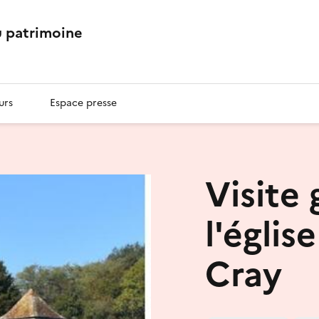
 patrimoine
urs
Espace presse
Visite
l'égli
Cray