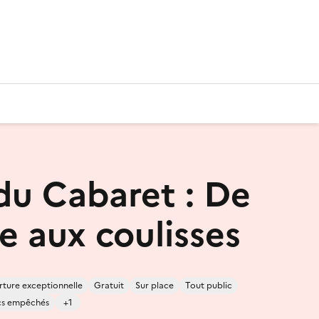
 du Cabaret : De
e aux coulisses
ture exceptionnelle
Gratuit
Sur place
Tout public
cs empêchés
+1