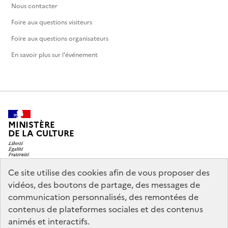
Nous contacter
Foire aux questions visiteurs
Foire aux questions organisateurs
En savoir plus sur l'événement
MINISTÈRE
DE LA CULTURE
Ce site utilise des cookies afin de vous proposer des
vidéos, des boutons de partage, des messages de
legifrance.gouv.fr
info.gouv.fr
communication personnalisés, des remontées de
contenus de plateformes sociales et des contenus
service-public.gouv.fr
data.gouv.fr
animés et interactifs.