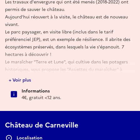
Les travaux d'envergure qui ont été menés (2018-2022) ont
permis de sauver le château.
Aujourd'hui réouvert à la visite, le château est de nouveau
vivant.
Le parc paysager, en visite libre (inclus dans le tarif
préférenciel JEP), est un exemple de résilience. Il abrite des
écosystèmes préservés, dans lesquels la vie s'épanouit. 7
hectares à découvrir !
Le maraîcher "Terre et Lune", qui cultive dans les potagers
historiques, vous propose les "Assiettes du maraîcher" à
déguster chaque midi. Buvette et gourmandises sucrées
+ Voir plus
proposées par l'Association des Amis du Château de
Informations
Carneville.
4€, gratuit <12 ans.
Ateliers créatifs pour les enfants.
Château de Carneville
Localisation