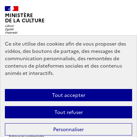
MINISTÈRE
DE LA CULTURE
Ce site utilise des cookies afin de vous proposer des
vidéos, des boutons de partage, des messages de
legifrance.gouv.fr
info.gouv.fr
communication personnalisés, des remontées de
contenus de plateformes sociales et des contenus
service-public.gouv.fr
data.gouv.fr
animés et interactifs.
Nous contacter
Mentions légales
Accessibilité : partiellement
Tout accepter
conforme
Politique d’utilisation des témoins de connexion
Tout refuser
(cookies)
Sauf mention contraire, tous les contenus de ce site sont sous
licence
Personnaliser
etalab-2.0
Politique de confidentialité