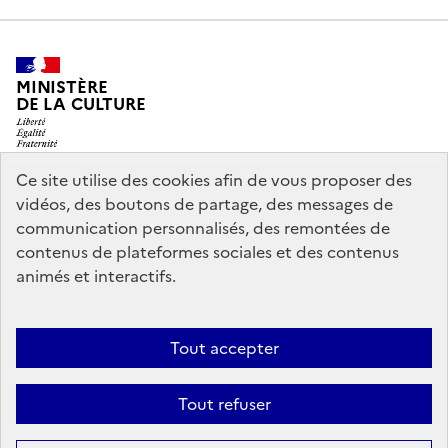
MINISTÈRE
DE LA CULTURE
Ce site utilise des cookies afin de vous proposer des
vidéos, des boutons de partage, des messages de
legifrance.gouv.fr
info.gouv.fr
communication personnalisés, des remontées de
contenus de plateformes sociales et des contenus
service-public.gouv.fr
data.gouv.fr
animés et interactifs.
Nous contacter
Mentions légales
Accessibilité : partiellement
Tout accepter
conforme
Politique d’utilisation des témoins de connexion
Tout refuser
(cookies)