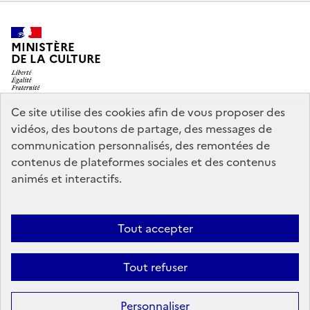
MINISTÈRE
DE LA CULTURE
Ce site utilise des cookies afin de vous proposer des
vidéos, des boutons de partage, des messages de
legifrance.gouv.fr
info.gouv.fr
communication personnalisés, des remontées de
contenus de plateformes sociales et des contenus
service-public.gouv.fr
data.gouv.fr
animés et interactifs.
Nous contacter
Mentions légales
Accessibilité : partiellement
Tout accepter
conforme
Politique d’utilisation des témoins de connexion
Tout refuser
(cookies)
Sauf mention contraire, tous les contenus de ce site sont sous
licence
Personnaliser