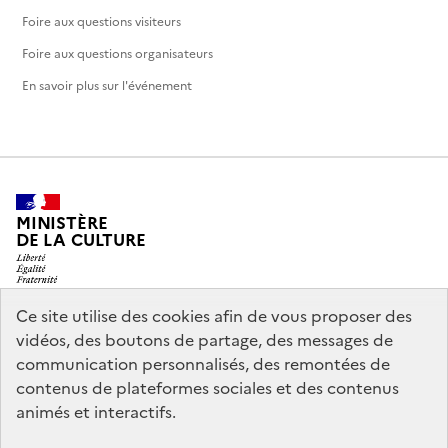
Foire aux questions visiteurs
Foire aux questions organisateurs
En savoir plus sur l'événement
MINISTÈRE
DE LA CULTURE
Ce site utilise des cookies afin de vous proposer des
vidéos, des boutons de partage, des messages de
legifrance.gouv.fr
info.gouv.fr
communication personnalisés, des remontées de
contenus de plateformes sociales et des contenus
service-public.gouv.fr
data.gouv.fr
animés et interactifs.