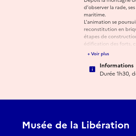
d'observer la rade, se
maritime.
L'animation se poursui
reconstitution en briq
étapes de constructio
édification des forts, 
participants deviendro
+ Voir plus
construire leur propre 
Informations
vagues simulées dans 
rencontrés par les ing
Durée 1h30, d
E-mail
barbara.hirard@cherbo
Musée de la Libération