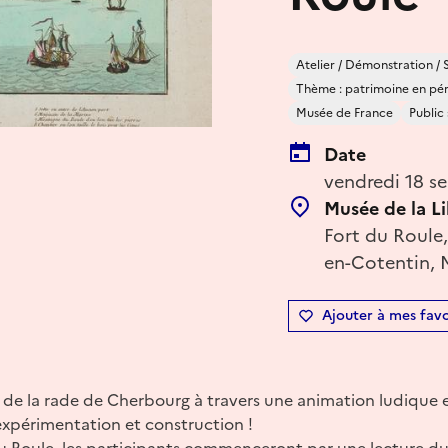
Atelier / Démonstration / 
Thème : patrimoine en péril
Musée de France
Public 
Date
vendredi 18 s
Musée de la L
Fort du Roule
en-Cotentin, 
Ajouter à mes favo
 de la rade de Cherbourg à travers une animation ludique e
 expérimentation et construction !
 Roule, les participants commenceront par une lecture du