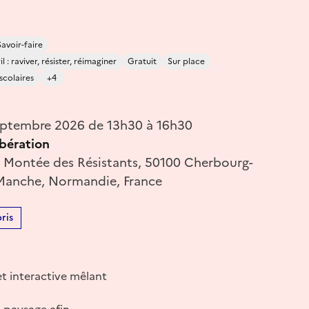
Savoir-faire
 : raviver, résister, réimaginer
Gratuit
Sur place
scolaires
+4
eptembre 2026 de 13h30 à 16h30
ibération
, Montée des Résistants, 50100 Cherbourg-
Manche, Normandie, France
ris
t interactive mêlant
 paysage afin