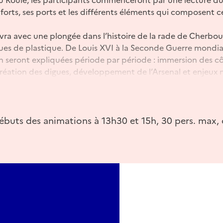
s forts, ses ports et les différents éléments qui composent 
vra avec une plongée dans l’histoire de la rade de Cherbou
ues de plastique. De Louis XVI à la Seconde Guerre mondiale
n seront expliquées période par période : immersion des cô
création des digues, développement de l’Arsenal et enjeux mi
nt ensuite de véritables ingénieurs. Par petits groupes, ils
rade à l’aide de briques de plastique afin de protéger les por
un mini bassin. Une manière amusante de comprendre les d
énieurs de I'époque
ébuts des animations à 13h30 et 15h, 30 pers. max, 
urg.fr