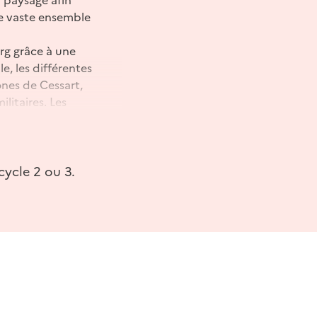
ce vaste ensemble
rg grâce à une
, les différentes
nes de Cessart,
litaires. Les
 devront imaginer et
ts et la ville face aux
éfis techniques
cycle 2 ou 3.