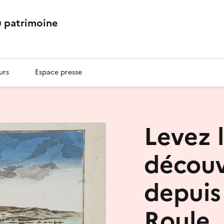
 patrimoine
urs
Espace presse
Levez l
découv
depuis
Roule