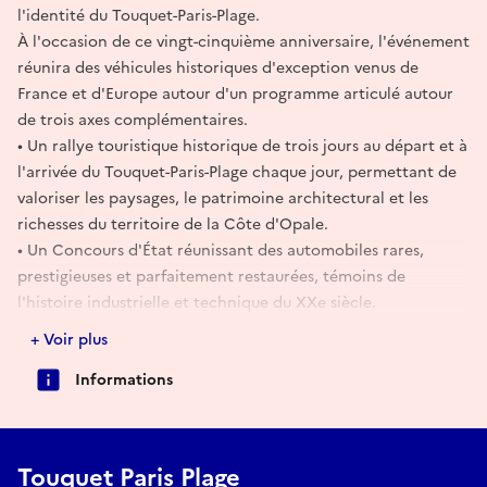
l'identité du Touquet-Paris-Plage.
À l'occasion de ce vingt-cinquième anniversaire, l'événement
réunira des véhicules historiques d'exception venus de
France et d'Europe autour d'un programme articulé autour
de trois axes complémentaires.
• Un rallye touristique historique de trois jours au départ et à
l'arrivée du Touquet-Paris-Plage chaque jour, permettant de
valoriser les paysages, le patrimoine architectural et les
richesses du territoire de la Côte d'Opale.
• Un Concours d'État réunissant des automobiles rares,
prestigieuses et parfaitement restaurées, témoins de
l'histoire industrielle et technique du XXe siècle.
• Un Concours d'Élégance organisé le dimanche sur le
+ Voir plus
perron du Westminster, mettant à l'honneur l'alliance entre
Informations
patrimoine automobile, élégance française, art de vivre et
patrimoine touristique du Touquet.
Dans le cadre des Journées Européennes du Patrimoine 2026,
l'événement développera également une importante
Touquet Paris Plage
programmation culturelle destinée au grand public.