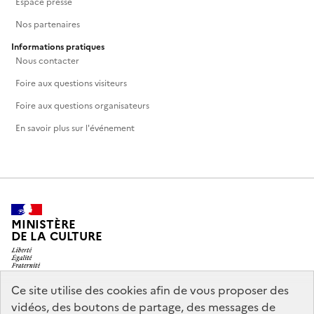
Espace presse
Nos partenaires
Informations pratiques
Nous contacter
Foire aux questions visiteurs
Foire aux questions organisateurs
En savoir plus sur l'événement
MINISTÈRE
DE LA CULTURE
Ce site utilise des cookies afin de vous proposer des
vidéos, des boutons de partage, des messages de
legifrance.gouv.fr
info.gouv.fr