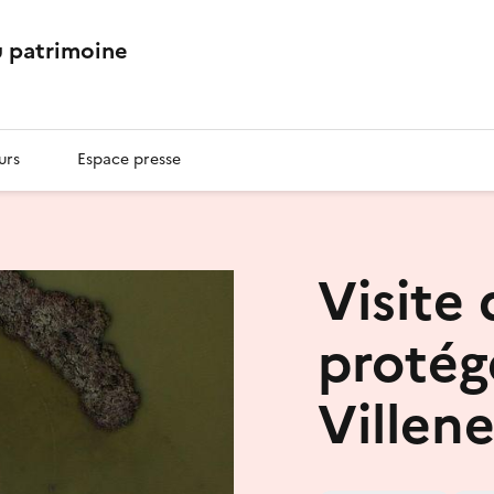
 patrimoine
urs
Espace presse
Visite 
protég
Villen