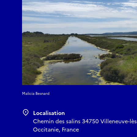
Malicia Besnard
Localisation
Chemin des salins 34750 Villeneuve-lè
Occitanie, France