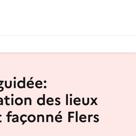
guidée:
ation des lieux
t façonné Flers