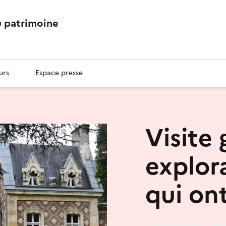
 patrimoine
urs
Espace presse
Visite 
explor
qui on