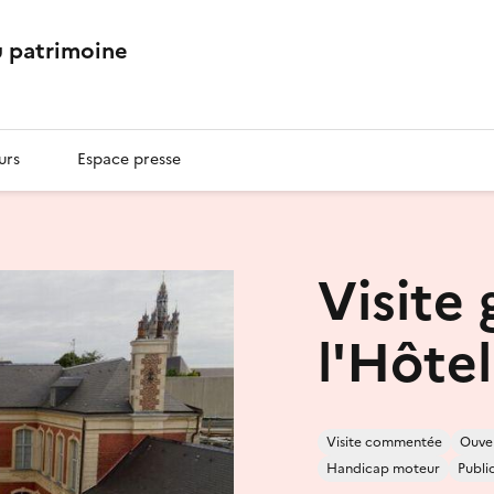
 patrimoine
urs
Espace presse
Visite
l'Hôte
Visite commentée
Ouver
Handicap moteur
Publi