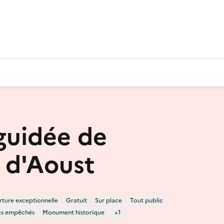
 guidée de
l d'Aoust
ture exceptionnelle
Gratuit
Sur place
Tout public
cs empêchés
Monument historique
+1