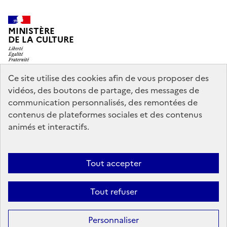
MINISTÈRE
DE LA CULTURE
Ce site utilise des cookies afin de vous proposer des
vidéos, des boutons de partage, des messages de
legifrance.gouv.fr
info.gouv.fr
communication personnalisés, des remontées de
contenus de plateformes sociales et des contenus
service-public.gouv.fr
data.gouv.fr
animés et interactifs.
Nous contacter
Mentions légales
Accessibilité : partiellement
Tout accepter
conforme
Politique d’utilisation des témoins de connexion
Tout refuser
(cookies)
Sauf mention contraire, tous les contenus de ce site sont sous
licence
Personnaliser
etalab-2.0