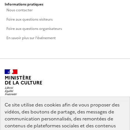
Informations pratiques
Nous contacter
Foire aux questions visiteurs
Foire aux questions organisateurs
En savoir plus sur l'événement
MINISTÈRE
DE LA CULTURE
Ce site utilise des cookies afin de vous proposer des
vidéos, des boutons de partage, des messages de
legifrance.gouv.fr
info.gouv.fr
communication personnalisés, des remontées de
contenus de plateformes sociales et des contenus
service-public.gouv.fr
data.gouv.fr