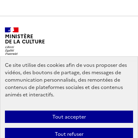
MINISTÈRE
DE LA CULTURE
Ce site utilise des cookies afin de vous proposer des
vidéos, des boutons de partage, des messages de
legifrance.gouv.fr
info.gouv.fr
communication personnalisés, des remontées de
contenus de plateformes sociales et des contenus
service-public.gouv.fr
data.gouv.fr
animés et interactifs.
Nous contacter
Mentions légales
Accessibilité : partiellement
Tout accepter
conforme
Politique d’utilisation des témoins de connexion
Tout refuser
(cookies)