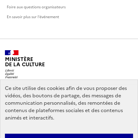
Foire aux questions organisateurs
En savoir plus sur l'événement
MINISTÈRE
DE LA CULTURE
Ce site utilise des cookies afin de vous proposer des
vidéos, des boutons de partage, des messages de
legifrance.gouv.fr
info.gouv.fr
communication personnalisés, des remontées de
contenus de plateformes sociales et des contenus
service-public.gouv.fr
data.gouv.fr
animés et interactifs.
Nous contacter
Mentions légales
Accessibilité : partiellement