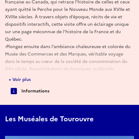
française au Canada, qui retrace l’histoire de celles et ceux
ayant quitté le Perche pour le Nouveau Monde aux XVIIe et
XVIIIe siècles. À travers objets d’époque, récits de vie et
dispositifs interactifs, cette visite offre un éclairage unique
sur une page méconnue de l’histoire de la France et du
Québec.
-Plongez ensuite dans l’ambiance chaleureuse et colorée du
Musée des Commerces et des Marques, véritable voyage
dans le temps au cœur de la société de consommation du
XXe siècle. Reconstitutions de boutiques, publicités
anciennes et objets du quotidien réveillent souvenirs et
+ Voir plus
curiosité, petits et grands y trouvent leur compte.
Informations
Découvrez les deux expositions temporaires :
Fragments de Perche
Les Muséales de Tourouvre
Cette première exposition constituera le point de départ du
cycle. Elle proposera une immersion au cœur du Perche,
terre natale de celles et ceux qui ont quitté leur région pour