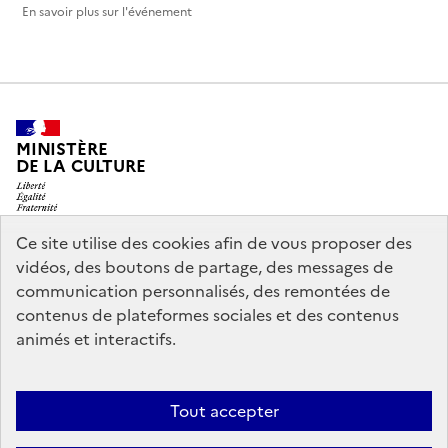
En savoir plus sur l'événement
MINISTÈRE
DE LA CULTURE
Ce site utilise des cookies afin de vous proposer des
vidéos, des boutons de partage, des messages de
legifrance.gouv.fr
info.gouv.fr
communication personnalisés, des remontées de
contenus de plateformes sociales et des contenus
service-public.gouv.fr
data.gouv.fr
animés et interactifs.
Nous contacter
Mentions légales
Accessibilité : partiellement
Tout accepter
conforme
Politique d’utilisation des témoins de connexion