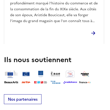
profondément marqué l'histoire du commerce et de
la consommation de la fin du XIXe siècle. Aux côtés
de son époux, Aristide Boucicaut, elle va forger
l'image du grand magasin que l'on connaît tous à
travers l'œuvre d'Émile Zola, Au Bonheur des
Dames. Grande philanthrope, elle améliore les
conditions de ses employés mais aussi des plus
pauvres en donnant et en permettant de
nombreuses constructions d'infrastructures sociales.
A travers cette conférence, découvrez l'histoire
Ils nous soutiennent
d'une des plus grandes cheffes d'entreprise de la fin
du XIXe siècle.
Nos partenaires