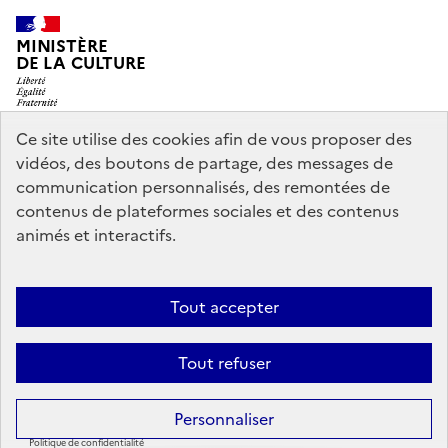
MINISTÈRE
DE LA CULTURE
Ce site utilise des cookies afin de vous proposer des
vidéos, des boutons de partage, des messages de
legifrance.gouv.fr
info.gouv.fr
communication personnalisés, des remontées de
contenus de plateformes sociales et des contenus
service-public.gouv.fr
data.gouv.fr
animés et interactifs.
Nous contacter
Mentions légales
Accessibilité : partiellement
Tout accepter
conforme
Politique d’utilisation des témoins de connexion
Tout refuser
(cookies)
Sauf mention contraire, tous les contenus de ce site sont sous
licence
Personnaliser
etalab-2.0
Politique de confidentialité