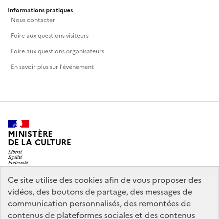
Informations pratiques
Nous contacter
Foire aux questions visiteurs
Foire aux questions organisateurs
En savoir plus sur l'événement
MINISTÈRE
DE LA CULTURE
Ce site utilise des cookies afin de vous proposer des
vidéos, des boutons de partage, des messages de
legifrance.gouv.fr
info.gouv.fr
communication personnalisés, des remontées de
contenus de plateformes sociales et des contenus
service-public.gouv.fr
data.gouv.fr