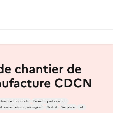
 de chantier de
nufacture CDCN
ture exceptionnelle
Première participation
 : raviver, résister, réimaginer
Gratuit
Sur place
+1