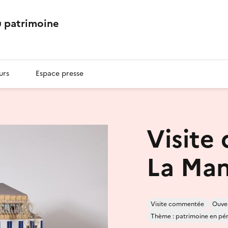
 patrimoine
urs
Espace presse
Visite
La Ma
Visite commentée
Ouver
Thème : patrimoine en péril