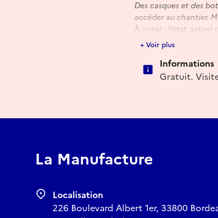
Des casques et des bot
accéder au chantier. M
À noter : l’état actue
réduite. Nous en somm
+ Voir plus
---
Informations
Un évènement Journée
#JEPMBX2026
Gratuit. Visit
La Manufacture
Localisation
226 Boulevard Albert 1er, 33800 Bordea