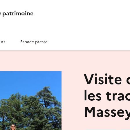
 patrimoine
urs
Espace presse
Visite
les tra
Masse