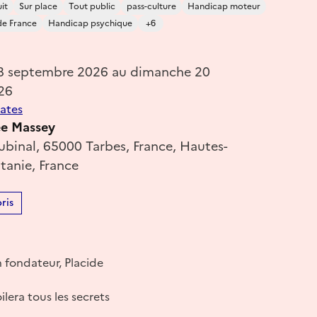
it
Sur place
Tout public
pass-culture
Handicap moteur
de France
Handicap psychique
+6
18 septembre 2026 au dimanche 20
26
dates
ée Massey
Jubinal, 65000 Tarbes, France, Hautes-
tanie, France
ris
n fondateur, Placide
era tous les secrets