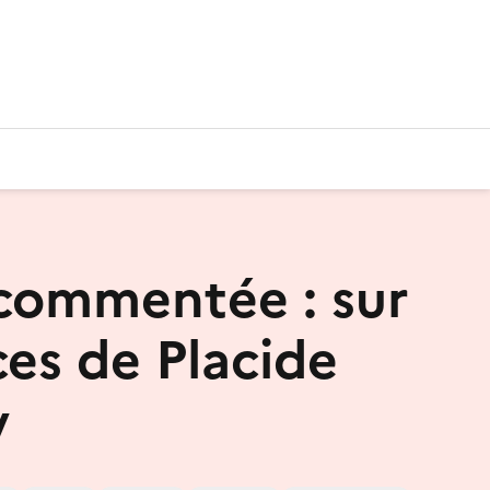
 commentée : sur
ces de Placide
y