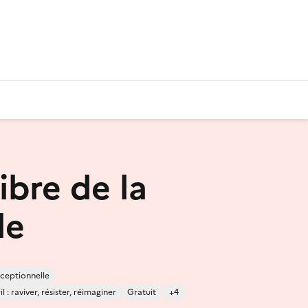
libre de la
le
ceptionnelle
 : raviver, résister, réimaginer
Gratuit
+4