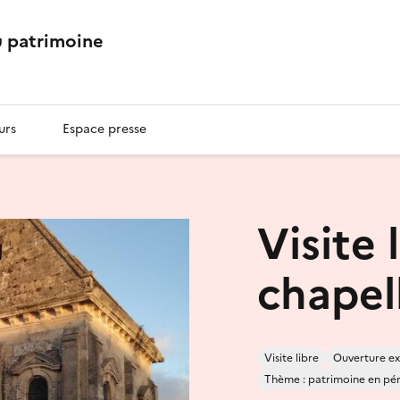
 patrimoine
urs
Espace presse
Visite 
chapel
Visite libre
Ouverture ex
Thème : patrimoine en péril