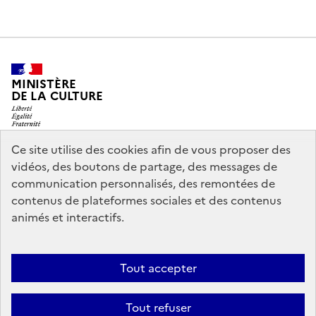
MINISTÈRE
DE LA CULTURE
Ce site utilise des cookies afin de vous proposer des
vidéos, des boutons de partage, des messages de
legifrance.gouv.fr
info.gouv.fr
communication personnalisés, des remontées de
contenus de plateformes sociales et des contenus
service-public.gouv.fr
data.gouv.fr
animés et interactifs.
Nous contacter
Mentions légales
Accessibilité : partiellement
Tout accepter
conforme
Politique d’utilisation des témoins de connexion
Tout refuser
(cookies)