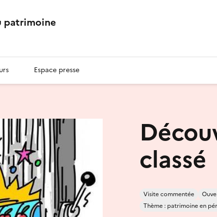
 patrimoine
urs
Espace presse
Découv
classé
Visite commentée
Ouver
Thème : patrimoine en péril