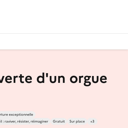
erte d'un orgue
ture exceptionnelle
 : raviver, résister, réimaginer
Gratuit
Sur place
+3