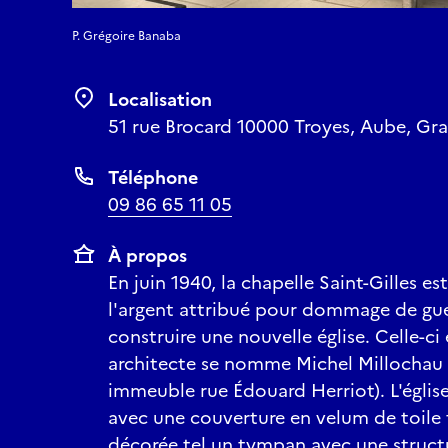
P. Grégoire Banaba
Localisation
51 rue Brocard 10000 Troyes, Aube, Gra
Téléphone
09 86 65 11 05
À propos
En juin 1940, la chapelle Saint-Gilles es
l'argent attribué pour dommage de guer
construire une nouvelle église. Celle-ci
architecte se nomme Michel Millochau 
immeuble rue Édouard Herriot). L'églis
avec une couverture en velum de toile 
décorée tel un tympan avec une struct