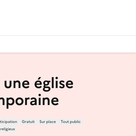
 une église
mporaine
ticipation
Gratuit
Sur place
Tout public
 religieux