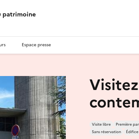
 patrimoine
urs
Espace presse
Visitez
conte
Visite libre
Première par
Sans réservation
Édifice