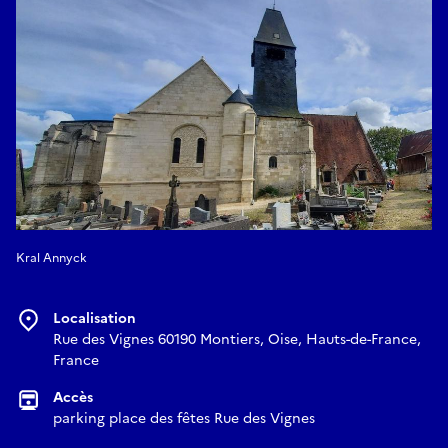
Kral Annyck
Localisation
Rue des Vignes 60190 Montiers, Oise, Hauts-de-France,
France
Accès
parking place des fêtes Rue des Vignes