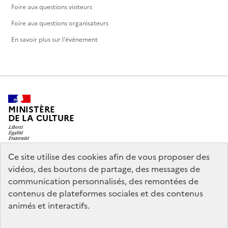
Foire aux questions visiteurs
Foire aux questions organisateurs
En savoir plus sur l'événement
MINISTÈRE
DE LA CULTURE
Ce site utilise des cookies afin de vous proposer des
vidéos, des boutons de partage, des messages de
legifrance.gouv.fr
info.gouv.fr
communication personnalisés, des remontées de
contenus de plateformes sociales et des contenus
service-public.gouv.fr
data.gouv.fr
animés et interactifs.